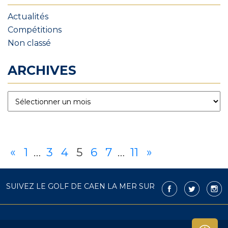
Actualités
Compétitions
Non classé
ARCHIVES
«
1
…
3
4
5
6
7
…
11
»
SUIVEZ LE GOLF DE CAEN LA MER SUR