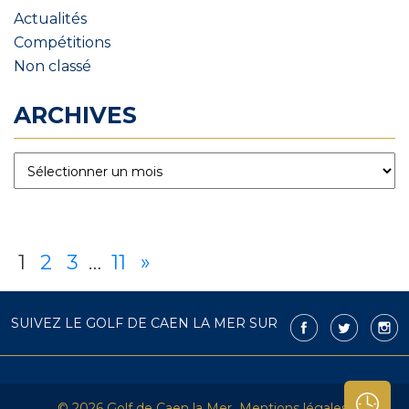
Actualités
Compétitions
Non classé
ARCHIVES
1
2
3
…
11
»
SUIVEZ LE GOLF DE CAEN LA MER SUR
© 2026 Golf de Caen la Mer
Mentions légales